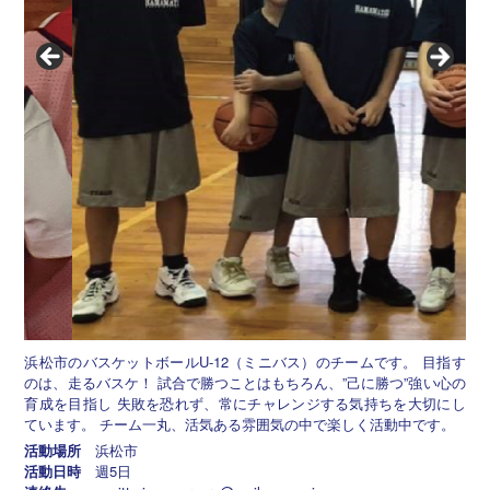
浜松市のバスケットボールU-12（ミニバス）のチームです。 目指す
のは、走るバスケ！ 試合で勝つことはもちろん、”己に勝つ”強い心の
育成を目指し 失敗を恐れず、常にチャレンジする気持ちを大切にし
ています。 チーム一丸、活気ある雰囲気の中で楽しく活動中です。
活動場所
浜松市
活動日時
週5日