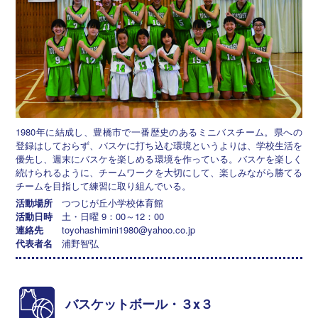
1980年に結成し、豊橋市で一番歴史のあるミニバスチーム。県への
登録はしておらず、バスケに打ち込む環境というよりは、学校生活を
優先し、週末にバスケを楽しめる環境を作っている。バスケを楽しく
続けられるように、チームワークを大切にして、楽しみながら勝てる
チームを目指して練習に取り組んでいる。
活動場所
つつじが丘小学校体育館
活動日時
土・日曜 9：00～12：00
連絡先
toyohashimini1980@yahoo.co.jp
代表者名
浦野智弘
バスケットボール・３x３