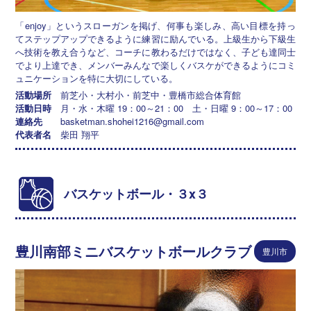
「enjoy」というスローガンを掲げ、何事も楽しみ、高い目標を持っ
てステップアップできるように練習に励んでいる。上級生から下級生
へ技術を教え合うなど、コーチに教わるだけではなく、子ども達同士
でより上達でき、メンバーみんなで楽しくバスケができるようにコミ
ュニケーションを特に大切にしている。
活動場所
前芝小・大村小・前芝中・豊橋市総合体育館
活動日時
月・水・木曜 19：00～21：00 土・日曜 9：00～17：00
連絡先
basketman.shohei1216@gmail.com
代表者名
柴田 翔平
バスケットボール・３x３
豊川南部ミニバスケットボールクラブ
豊川市