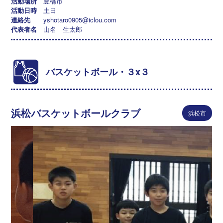
活動場所
豊橋市
活動日時
土日
連絡先
yshotaro0905@iclou.com
代表者名
山名 生太郎
バスケットボール・３x３
浜松バスケットボールクラブ
浜松市