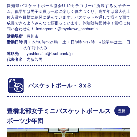
愛知県バスケットボール協会U 12カテゴリーに所属する女子チー
ム。低学年は男子団員も一緒に楽しく体力づくり、高学年は県大会上
位入賞を目標に練習に励んでいます。バスケットを通して様々な面で
成長できるようみんなで頑張っています。体験随時受付中！気軽にお
問い合わせを！ Instagram：@toyokawa_nanbumini
活動場所
豊川市
活動日時
月・木/18時〜21時 土・日/9時〜17時 ※低学年は土、日
の午前中のみ
連絡先
yoshionaito@i.softbank.jp
代表者名
内藤芳男
バスケットボール・３x３
豊橋北部女子ミニバスケットボールス
豊橋
ポーツ少年団
市