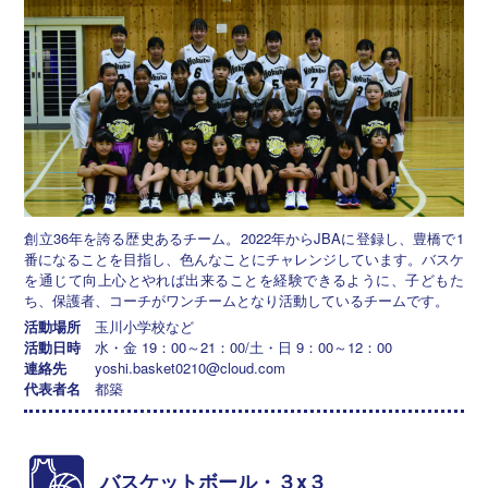
創立36年を誇る歴史あるチーム。2022年からJBAに登録し、豊橋で1
番になることを目指し、色んなことにチャレンジしています。バスケ
を通じて向上心とやれば出来ることを経験できるように、子どもた
ち、保護者、コーチがワンチームとなり活動しているチームです。
活動場所
玉川小学校など
活動日時
水・金 19：00～21：00/土・日 9：00～12：00
連絡先
yoshi.basket0210@cloud.com
代表者名
都築
バスケットボール・３x３