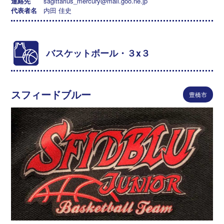
連絡先
sagittarius_mercury@mail.goo.ne.jp
代表者名
内田 佳史
バスケットボール・３x３
スフィードブルー
豊橋市