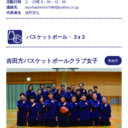
活動日時
土・日曜 9：00～12：00
連絡先
toyohashimini1980@yahoo.co.jp
代表者名
浦野智弘
バスケットボール・３x３
吉田方バスケットボールクラブ女子
豊橋市