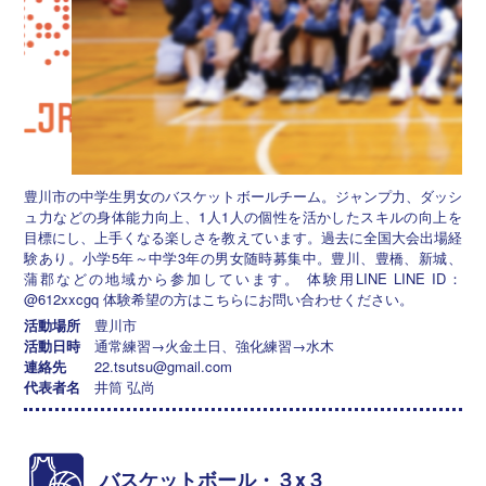
豊川市の中学生男女のバスケットボールチーム。ジャンプ力、ダッシ
ュ力などの身体能力向上、1人1人の個性を活かしたスキルの向上を
目標にし、上手くなる楽しさを教えています。過去に全国大会出場経
験あり。小学5年～中学3年の男女随時募集中。豊川、豊橋、新城、
蒲郡などの地域から参加しています。 体験用LINE LINE ID：
@612xxcgq 体験希望の方はこちらにお問い合わせください。
活動場所
豊川市
活動日時
通常練習→火金土日、強化練習→水木
連絡先
22.tsutsu@gmail.com
代表者名
井筒 弘尚
バスケットボール・３x３