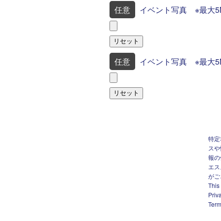
任意
イベント写真 ※最大5
リセット
任意
イベント写真 ※最大5
リセット
特定
スや
報の
エス
がご
This
Priv
Term