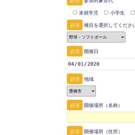
必須
参加対象世代
未就学児
小学生
必須
種目を選択してくださ
必須
開催日
必須
地域
必須
開催場所（名称）
必須
開催場所（住所）