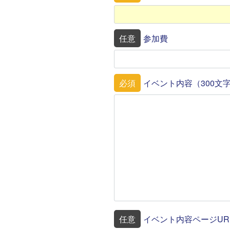
任意
参加費
必須
イベント内容（300文
任意
イベント内容ページUR