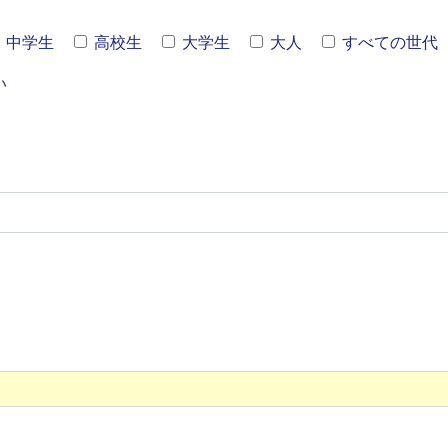
中学生
高校生
大学生
大人
すべての世代
い